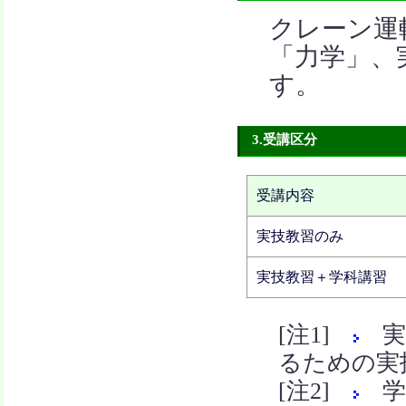
クレーン運
「力学」、
す。
3.受講区分
受講内容
実技教習のみ
実技教習＋学科講習
[注1]
実
るための実
[注2]
学