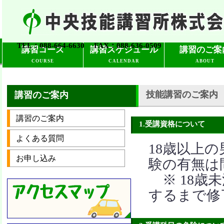
TEL：088-664-6630 FAX：088-636-0509
講習コース
講習スケジュール
講習のご案
COURSE
CALENDAR
ABOUT
技能講習のご案内
講習のご案内
講習のご案内
1.受講資格について
よくある質問
18歳以上
お申し込み
験の有無は
※ 18歳
するまで修