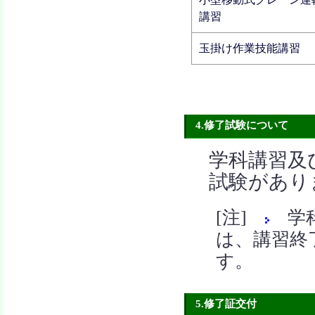
講習
玉掛け作業技能講習
4.修了試験について
学科講習及
試験があり
[注]
学科
は、講習終
す。
5.修了証交付